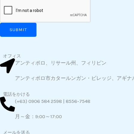
m
n
b
t
e
o
SUBMIT
r
r
*
M
e
オフィス
s
アンティポロ、リサール州、フィリピン
s
アンティポロ市カタールンガン・ビレッジ、アギナル
a
g
電話をかける
e
(+63) 0906 584 2598 | 8556-7548
*
月～金：9:00～17:00
メールを送る