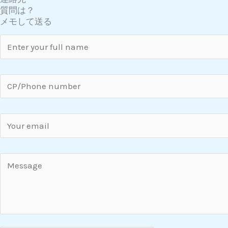
質問は？
メモして送る
N
a
m
C
e
P
*
/
E
P
m
h
a
o
C
i
n
o
l
e
m
*
N
m
u
e